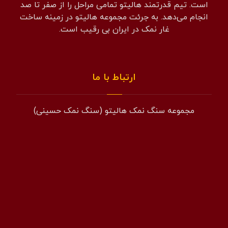
است. تیم قدرتمند هالیتو تمامی مراحل را از صفر تا صد
انجام می‌دهد. به جرئت مجموعه هالیتو در زمینه ساخت
غار نمک در ایران بی رقیب است.
ارتباط با ما
مجموعه سنگ نمک هالیتو (سنگ نمک حسینی)
همراه: 09194601519
فکس: 02143852831