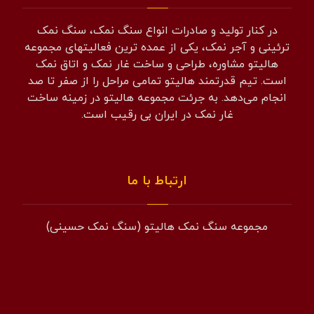
در کنار تولید و صادرات انواع سنگ نمک، سنگ نمک
ترئینی و آجر نمک، یکی از عمده ترین فعالیتهای مجموعه
هالیتو مشاوره، طراحی و ساخت غار نمک و اتاق نمک
است. تیم قدرتمند هالیتو تمامی مراحل را از صفر تا صد
انجام می‌دهد. به جرئت مجموعه هالیتو در زمینه ساخت
غار نمک در ایران بی رقیب است.
ارتباط با ما
مجموعه سنگ نمک هالیتو (سنگ نمک حسینی)
همراه: 09194601519