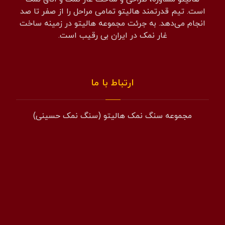
است. تیم قدرتمند هالیتو تمامی مراحل را از صفر تا صد
انجام می‌دهد. به جرئت مجموعه هالیتو در زمینه ساخت
غار نمک در ایران بی رقیب است.
ارتباط با ما
مجموعه سنگ نمک هالیتو (سنگ نمک حسینی)
همراه: 09194601519
فکس: 02143852831