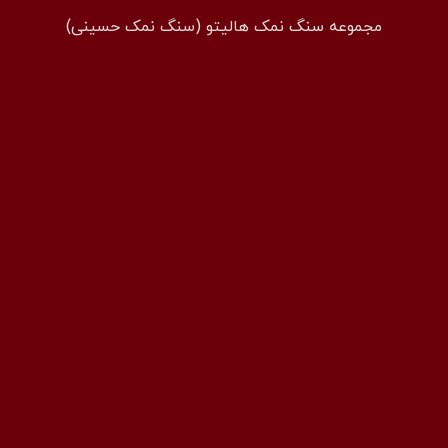
مجموعه سنگ نمک هالیتو (سنگ نمک حسینی)
همراه: 09194601519
فکس: 02143852831
ایمیل: info@halito.ir
صفحه اینستاگرام: namaksaraa