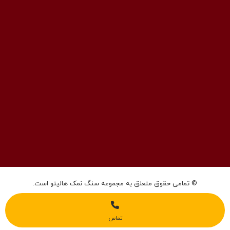
ایمیل: info@halito.ir
صفحه اینستاگرام: namaksaraa
کانال تلگرام: namaksaraa
© تمامی حقوق متعلق به مجموعه سنگ نمک هالیتو است.
شماره پاسخگویی
تماس