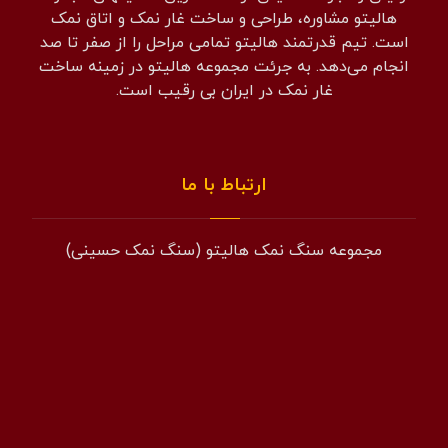
هالیتو مشاوره، طراحی و ساخت غار نمک و اتاق نمک
است. تیم قدرتمند هالیتو تمامی مراحل را از صفر تا صد
انجام می‌دهد. به جرئت مجموعه هالیتو در زمینه ساخت
غار نمک در ایران بی رقیب است.
ارتباط با ما
مجموعه سنگ نمک هالیتو (سنگ نمک حسینی)
همراه: 09194601519
فکس: 02143852831