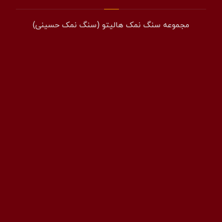
مجموعه سنگ نمک هالیتو (سنگ نمک حسینی)
همراه: 09194601519
فکس: 02143852831
ایمیل: info@halito.ir
صفحه اینستاگرام: namaksaraa