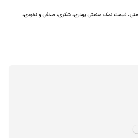
رمسار سال 1401، سنگ نمک صنعتی، قیمت نمک صنعتی پودری، شکری، صدفی و نخودی،