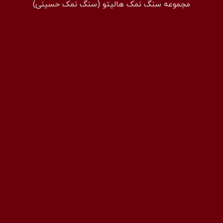
مجموعه سنگ نمک هالیتو (سنگ نمک حسینی)
همراه: 09194601519
فکس: 02143852831
ایمیل: info@halito.ir
صفحه اینستاگرام: namaksaraa
کانال تلگرام: namaksaraa