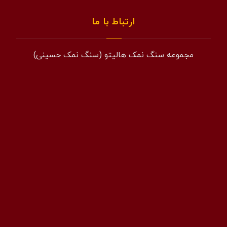
ارتباط با ما
مجموعه سنگ نمک هالیتو (سنگ نمک حسینی)
همراه: 09194601519
فکس: 02143852831
ایمیل: info@halito.ir