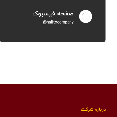
صفحه فیسبوک
halitocompany@
درباره شرکت