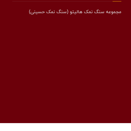
مجموعه سنگ نمک هالیتو (سنگ نمک حسینی)
همراه: 09194601519
فکس: 02143852831
ایمیل: info@halito.ir
صفحه اینستاگرام: namaksaraa
کانال تلگرام: namaksaraa