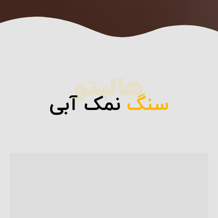
هالیتو
سنگ
نمک آبی