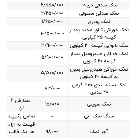
نمک صدفی درجه 1
2/550/000
نمک صدفی معمولی
2/250/000
نمک پودری
1/650/000
نمک خوراکی تبلور مجدد یددار
10/500/000
کیسه 25 کیلویی
نمک نانوایی کیسه 20 کیلویی
3/900/000
نمک خوراکی هیدرومیل یددار
5/900/000
کیسه ۲۰ کیلویی
نمک خوراکی هیدرومیل بدون
5/500/000
ید کیسه ۲۰ کیلویی
نمک بسته بندی 400 گرمی
83/000
20 عددی
سفارش 2
نمک صورتی
15/000
تن
سنگ نمک آبی
–
تماس بگیرید
قیمت به ازاء
آجر نمک
98000
هر یک قالب