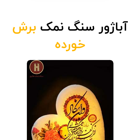
آباژور سنگ نمک
برش
خورده