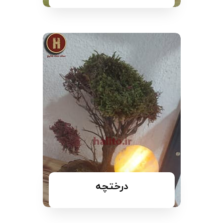
درختچه