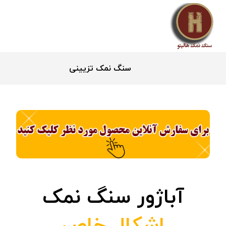
سنگ نمک تزیینی
آباژور سنگ نمک
اشکال خاص