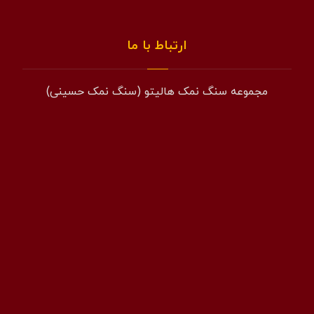
ارتباط با ما
مجموعه سنگ نمک هالیتو (سنگ نمک حسینی)
همراه: 09194601519
فکس: 02143852831
ایمیل: info@halito.ir