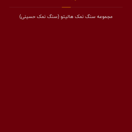
مجموعه سنگ نمک هالیتو (سنگ نمک حسینی)
همراه: 09194601519
فکس: 02143852831
ایمیل: info@halito.ir
صفحه اینستاگرام: namaksaraa