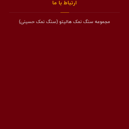
ارتباط با ما
مجموعه سنگ نمک هالیتو (سنگ نمک حسینی)
همراه: 09194601519
فکس: 02143852831
ایمیل: info@halito.ir
صفحه اینستاگرام: namaksaraa