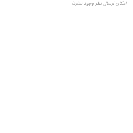
امکان ارسال نظر وجود ندارد!
همراه: 09194601519