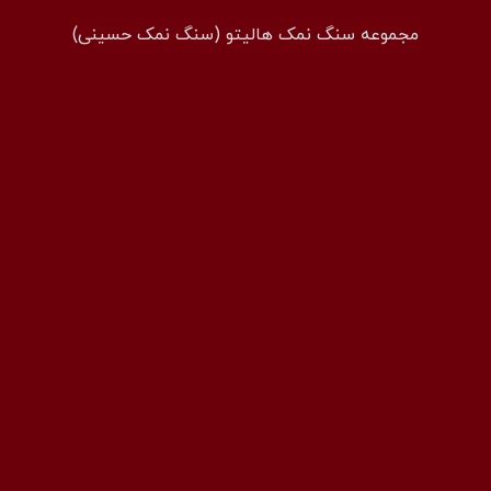
مجموعه سنگ نمک هالیتو (سنگ نمک حسینی)
همراه: 09194601519
فکس: 02143852831
ایمیل: info@halito.ir
صفحه اینستاگرام: namaksaraa