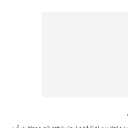
نمک یددار تبلور مجدد به شکل کریستال‌های مکعبی به رنگ سفید و ابعاد بین 0.1 تا 0.8 میلی‌متر با طعم شور و محلول در آب