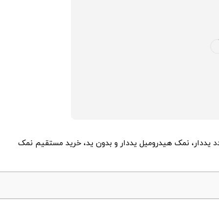
 25 کیلویی، نمک تبلور مجدد یددار، نمک هیدرومیل یددار و بدون ید، خرید مستقیم نمک