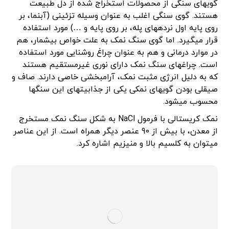
گوی­های سنگی از محصولات استخراج شده از دل طبیعت
هستند. گوی سنگی اغلب به عنوان وسیله تزئینی (آبنما، بر
روی پایه اول نرده­های پله، بر روی پایه و …) مورد استفاده
قرار می­گیرد. اما گوی سنگ نمک به علت خواص بی­شمار، هم
در موارد درمانی و هم به عنوان چراغ روشنایی مورد استفاده
است. چراغ­های سنگ نمک دارای نوری غیرمستقیم هستند
که به دلیل انرژی مثبت نمک، آرامبخشی خاصی دارند. صاف و
صیقلی بودن گوی­های نمکی یکی از جذابیت­های این سنگ­ها
محسوب می­شود.
نمک کریستالی با فرمول NaCl به شکل سنگ نمک مستخرج
از معدن، با بیش از 90 عنصر دیگر همراه است. از این عناصر
می­توان به کلسیم بالا و منیزیم اشاره کرد.