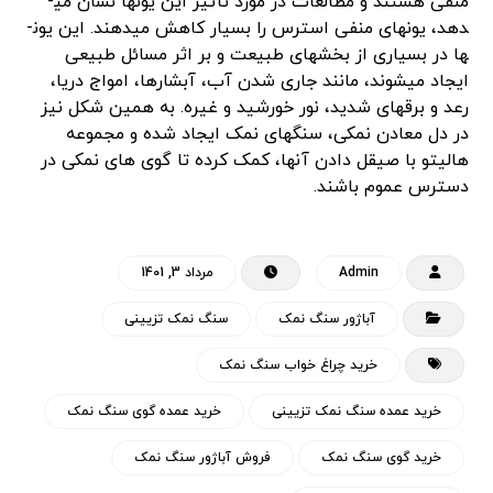
منفی هستند و مطالعات در مورد تأثیر این یون­ها نشان می­
دهد، یون­های منفی استرس را بسیار کاهش می­دهند. این یون­
ها در بسیاری از بخش­های طبیعت و بر اثر مسائل طبیعی
ایجاد می­شوند، مانند جاری شدن آب­، آبشارها، امواج دریا،
رعد و برق­های شدید، نور خورشید و غیره. به همین شکل نیز
در دل معادن نمکی، سنگ­های نمک ایجاد شده و مجموعه
هالیتو با صیقل دادن آن­ها، کمک کرده تا گوی ­های نمکی در
دسترس عموم باشند.
Admin
مرداد 3, 1401
آباژور سنگ نمک
سنگ نمک تزیینی
خرید چراغ خواب سنگ نمک
خرید عمده سنگ نمک تزیینی
خرید عمده گوی سنگ نمک
خرید گوی سنگ نمک
فروش آباژور سنگ نمک