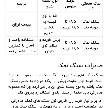
درصد
نوع بسته
نمک سختی
مزیت
خلوص
بندی
گیر
فله یا توی
سنگ نمک
98.5 تا
کیسه به
قیمت ارزان
درجه یک
۹۹٫۵ درصد
انتخاب
مشتری
برش خورده و
استفاده راحت و
سنگ نمک
98.5 تا
منظم توی
آسان با کمترین
درجه یک
۹۹٫۵ درصد
کارتن
میزان اشغال فضا
صادرات سنگ نمک
سنگ نمک های صادراتی با سنگ نمک های معمولی متفاوت
است البته این تفاوت بیش از اینکه مربوط به جنس سنگ
نمک باشد به نوع بسته بندی آن باز می‌گردد چرا که محموله
صادراتی باید حتما از بسته بندی استاندارد پیروی کند.
اما برابر نیاز خریداران خارجی نوع سنگ های نمک صادراتی
نیز متفاوت است و ما در ادامه مهمترین سنگ نمک های