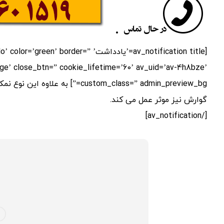
[av_notification title=’یادداشت’ der
e’ close_btn=” cookie_lifetime=’60’ av_uid=’av-4h8bze’
custom_class=” admin_preview_bg=
گوارش نیز موثر عمل می کند.
[/av_notification]