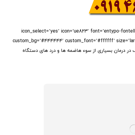
icon_select=’yes’ icon=’ue823′ font=’entypo-fontello’ color=’green’ bor=”
custom_bg=’#444444′ custom_font=’#ffffff’ size=’larg
”] به علاوه این نوع نمک در درمان بسیاری از سوء هاضمه ها و درد های دستگاه