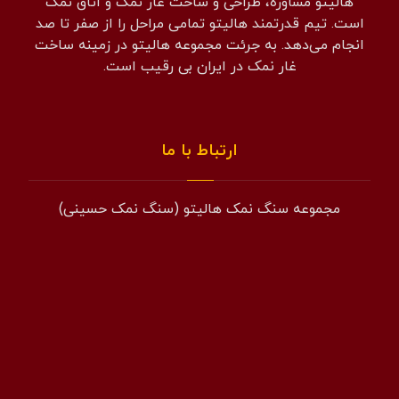
هالیتو مشاوره، طراحی و ساخت غار نمک و اتاق نمک
است. تیم قدرتمند هالیتو تمامی مراحل را از صفر تا صد
انجام می‌دهد. به جرئت مجموعه هالیتو در زمینه ساخت
غار نمک در ایران بی رقیب است.
ارتباط با ما
مجموعه سنگ نمک هالیتو (سنگ نمک حسینی)
همراه: 09194601519
فکس: 02143852831