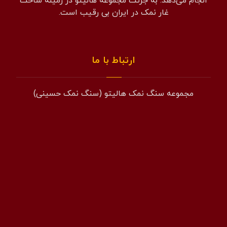
انجام می‌دهد. به جرئت مجموعه هالیتو در زمینه ساخت
غار نمک در ایران بی رقیب است.
ارتباط با ما
مجموعه سنگ نمک هالیتو (سنگ نمک حسینی)
همراه: 09194601519
فکس: 02143852831
ایمیل: info@halito.ir