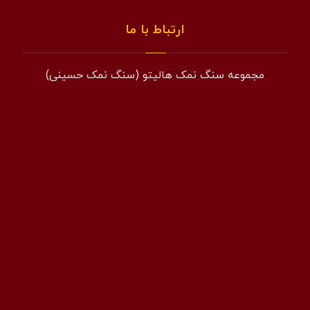
ارتباط با ما
مجموعه سنگ نمک هالیتو (سنگ نمک حسینی)
همراه: 09194601519
فکس: 02143852831
ایمیل: info@halito.ir