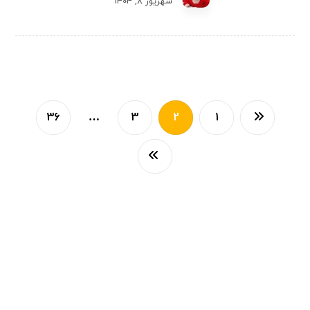
شهریور 8, 1404
36
…
3
2
1