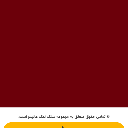
فکس: 02143852831
ایمیل: info@halito.ir
صفحه اینستاگرام: namaksaraa
کانال تلگرام: namaksaraa
© تمامی حقوق متعلق به مجموعه سنگ نمک هالیتو است.