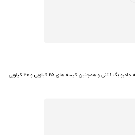
خرید نمک صنعتی با 5 مش بندی مختلف امکان تحویل در کیسه جامبو بگ 1 تنی و همچنین کیسه های 25 کیلویی و 40 کیلویی