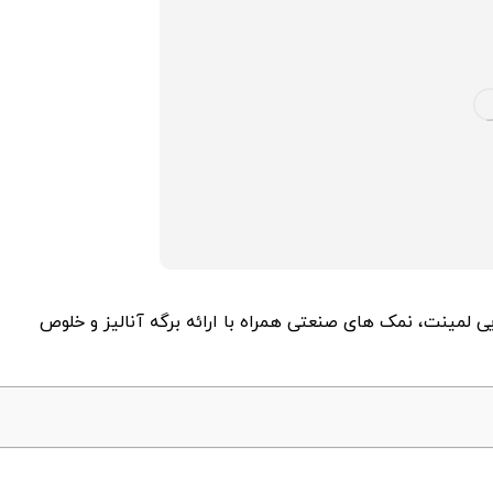
با کیسه جامبو بگ و کیسه 25 کیلویی لمینت، نمک های صنعتی همراه با ارائه برگه آنالیز و خلوص