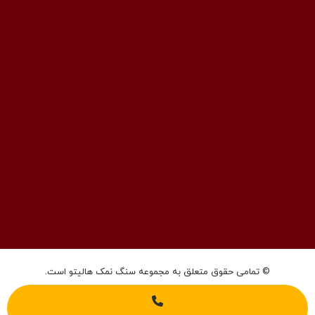
فکس: 02143852831
ایمیل: info@halito.ir
صفحه اینستاگرام: namaksaraa
کانال تلگرام: namaksaraa
© تمامی حقوق متعلق به مجموعه سنگ نمک هالیتو است.