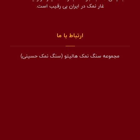
غار نمک در ایران بی رقیب است.
ارتباط با ما
مجموعه سنگ نمک هالیتو (سنگ نمک حسینی)
همراه: 09194601519
فکس: 02143852831
ایمیل: info@halito.ir