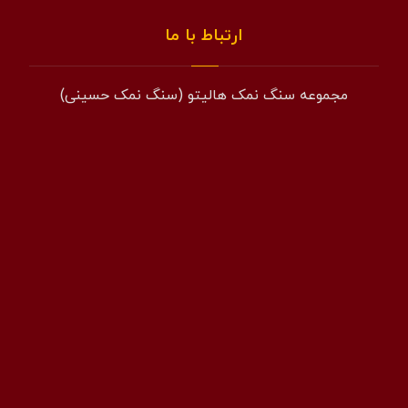
ارتباط با ما
مجموعه سنگ نمک هالیتو (سنگ نمک حسینی)
همراه: 09194601519
فکس: 02143852831
ایمیل: info@halito.ir
صفحه اینستاگرام: namaksaraa