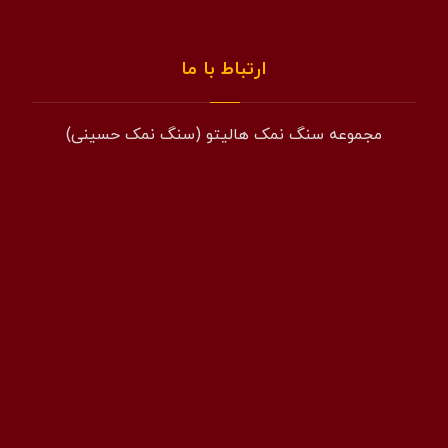
ارتباط با ما
مجموعه سنگ نمک هالیتو (سنگ نمک حسینی)
همراه: 09194601519
فکس: 02143852831
ایمیل: info@halito.ir