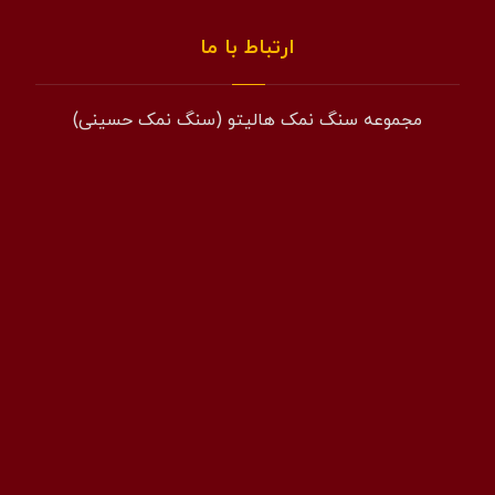
ارتباط با ما
مجموعه سنگ نمک هالیتو (سنگ نمک حسینی)
همراه: 09194601519
فکس: 02143852831
ایمیل: info@halito.ir