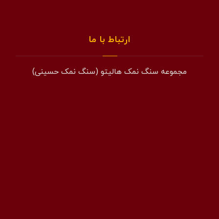
ارتباط با ما
مجموعه سنگ نمک هالیتو (سنگ نمک حسینی)
همراه: 09194601519
فکس: 02143852831
ایمیل: info@halito.ir